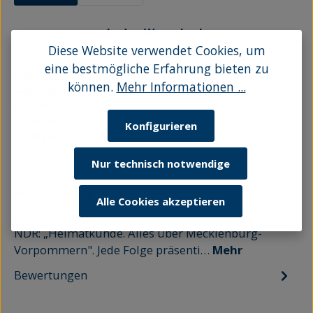
In den Warenkorb
Diese Website verwendet Cookies, um
eine bestmögliche Erfahrung bieten zu
ISBN:
9783356016260
können.
Mehr Informationen ...
Seitenanzahl:
128
Einband:
E-Book
Sprache:
Deutsch
Konfigurieren
Auflage:
3
Nur technisch notwendige
Beschreibung
Alle Cookies akzeptieren
Es ist eine der erfolgreichsten Fernsehreihen des
NDR: „Heimatkunde. Alles über Mecklenburg-
Vorpommern". Jede Folge präsenti…
Mehr
Bewertungen