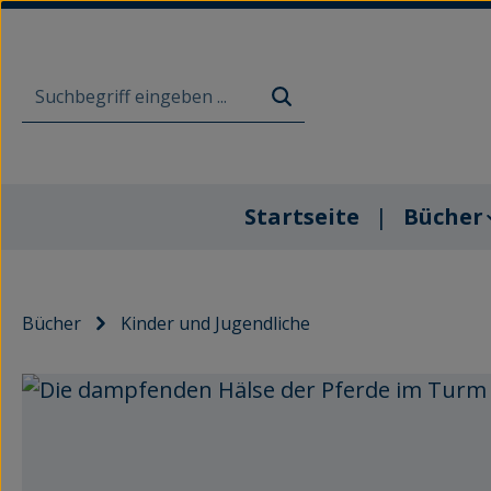
m Hauptinhalt springen
Zur Suche springen
Zur Hauptnavigation springen
Startseite
Bücher
Bücher
Kinder und Jugendliche
Bildergalerie überspringen