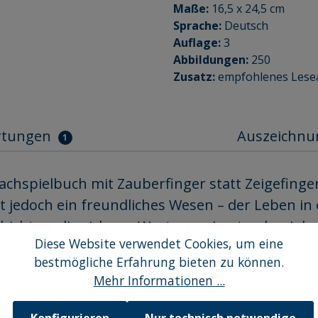
Maße:
16,5 x 24,5 cm
Sprache:
Deutsch
Auflage:
3
Abbildungen:
250
Zusatz:
empfohlenes Leseal
rtungen
Auszeichnu
1
achspielbuch mit Zauberfinger statt Zeigefinger
edoch ein freundliches Wesen – der Leben in 
hichten, die sich um Worte, um Lautmalerei dre
Diese Website verwendet Cookies, um eine
insamkeit Buchstabenpartner sucht. Und da beg
bestmögliche Erfahrung bieten zu können.
hweh geplagt wird.
Mehr Informationen ...
ch.