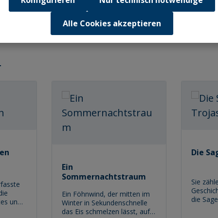
Konfigurieren
Nur technisch notwendige
Alle Cookies akzeptieren
hen
Die Sa
Ein
Sommernachtstraum
Sie zähl
rfasste
Geschich
die
Ein Föhnwind, der mitten im
die Sag
tes und
Winter in Sekundenschnelle
dem Tit
ie
das Eis schmelzen lässt, auf
Mensche