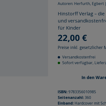
Autoren:
Herfurth, Egbert
Hinstorff Verlag – di
und versandkostenfr
für Kinder
Regulärer Preis:
22,00 €
Preise inkl. gesetzliche
Versandkostenfrei
Sofort verfügbar, Lieferz
In den War
ISBN:
9783356010985
Seitenanzahl:
360
Einband:
Hardcover mit Sc