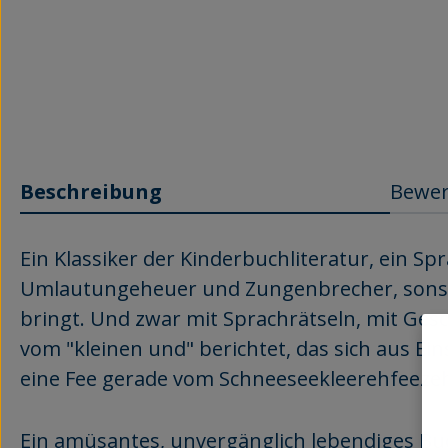
Beschreibung
Bewe
Ein Klassiker der Kinderbuchliteratur, e
in Spr
Umlautungeheuer und Zungenbrecher, sonst j
bringt. Und zwar mit
Sprachrätseln, mit Gesc
vom "kleinen und" berichtet, das sich aus E
eine Fee gerade vom Schneeseekleerehfeeze
Ein amüsantes, unvergänglich lebendiges Bu