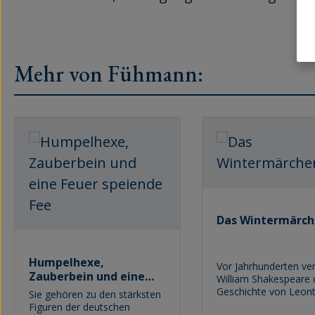
Mehr von Fühmann:
Produktgalerie überspringen
Das Wintermärc
Humpelhexe,
Vor Jahrhunderten ve
Zauberbein und eine
William Shakespeare 
Feuer speiende Fee
Geschichte von Leon
Sie gehören zu den stärksten
Polyx, zwei Könige, d
Figuren der deutschen