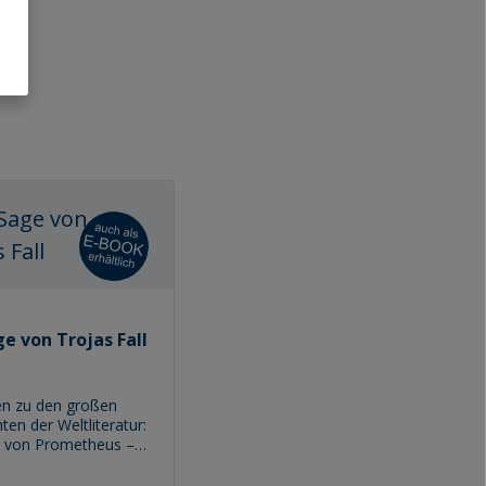
ge von Trojas Fall
en zu den großen
ten der Weltliteratur:
e von Prometheus –
anensohn, der die
n erschuf –, die vom