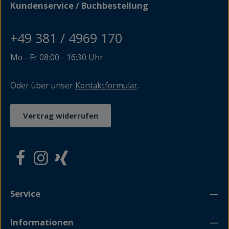
Kundenservice / Buchbestellung
Raketenversuchsanstalt für Ereignisse, die Usedom
zwischenzeitlich zu einem wichtigen und zugleich
bedrohlichen Ort in der Weltgeschichte machten.
+49 381 / 4969 170
Mittlerweile jedoch dominiert wieder der Eindruck einer
Landschaft, die in ihrer Schönheit kaum einen Vergleich
zu scheuen braucht. Eine wunderschöne Kulisse für
Mo - Fr 08:00 - 16:30 Uhr
einen unvergesslichen Urlaub, der in Buchform gekleidet
in trefflicher Erinnerung bleiben und zum
Wiederkommen animieren kann.
Oder über unser
Kontaktformular
.
Vertrag widerrufen
Service
Informationen