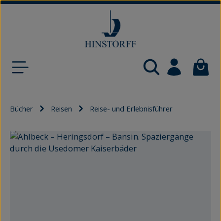
Zum Hauptinhalt springen
Waren
Bücher
Reisen
Reise- und Erlebnisführer
Bildergalerie überspringen