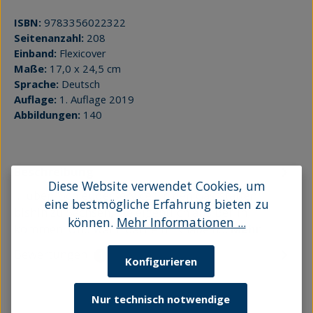
ISBN:
9783356022322
Seitenanzahl:
208
Einband:
Flexicover
Maße:
17,0 x 24,5 cm
Sprache:
Deutsch
Auflage:
1. Auflage 2019
Abbildungen:
140
Beschreibung
Diese Website verwendet Cookies, um
… über "Schleuderservice" in den Gaststätten
eine bestmögliche Erfahrung bieten zu
bishin zu Sachsen, die eigentlich aus Berlin
können.
Mehr Informationen ...
kommen. Und wann darf ein "Knabe n…
Mehr
Bewertungen
1
Konfigurieren
Nur technisch notwendige