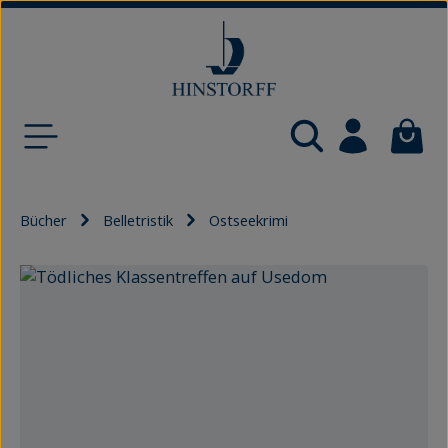
Zum Hauptinhalt springen
Waren
Bücher
Belletristik
Ostseekrimi
Bildergalerie überspringen