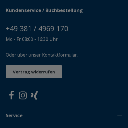
unverbrüchlichen Tatsache ins Auge blicken muss: Der
Mörder ist unter uns. Doch wer schließlich am Ende des
Kundenservice / Buchbestellung
Lebens versteht, warum er sterben muss, hat keine Zeit
mehr, sein Wissen zu nutzen. Die Toten von Bansin - ist
der erste Fall für Tante Berta.
+49 381 / 4969 170
Mo - Fr 08:00 - 16:30 Uhr
Oder über unser
Kontaktformular
.
Vertrag widerrufen
Service