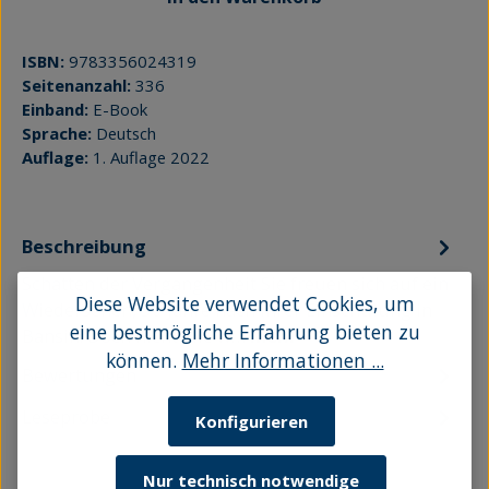
ISBN:
9783356024319
Seitenanzahl:
336
Einband:
E-Book
Sprache:
Deutsch
Auflage:
1. Auflage 2022
Beschreibung
Schatten der Vergangenheit Sie freuen sich auf ein
Diese Website verwendet Cookies, um
Wiedersehen, 50 Jahre nach ihrer Einschulung in
eine bestmögliche Erfahrung bieten zu
Bansin. Doch nicht alle w…
Mehr
können.
Mehr Informationen ...
Bewertungen
Leseprobe
Konfigurieren
Nur technisch notwendige