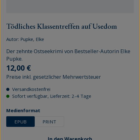
Tödliches Klassentreffen auf Usedom
Autor:
Pupke, Elke
Der zehnte Ostseekrimi von Bestseller-Autorin Elke
Pupke.
Regulärer Preis:
12,00 €
Preise inkl. gesetzlicher Mehrwertsteuer
Versandkostenfrei
Sofort verfügbar, Lieferzeit: 2-4 Tage
auswählen
Medienformat
EPUB
PRINT
In den Warenkorb