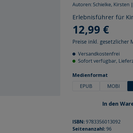
Autoren:
Schielke, Kirsten
Erlebnisführer für Ki
Regulärer Preis:
12,99 €
Preise inkl. gesetzliche
Versandkostenfrei
Sofort verfügbar, Lieferz
auswähle
Medienformat
EPUB
MOBI
In den War
ISBN:
9783356013092
Seitenanzahl:
96