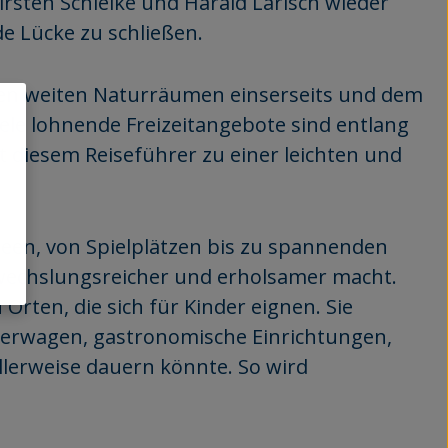
irsten Schielke und Harald Larisch wieder
e Lücke zu schließen.
 den weiten Naturräumen einserseits und dem
ele lohnende Freizeitangebote sind entlang
t diesem Reiseführer zu einer leichten und
seen, von Spielplätzen bis zu spannenden
wechslungsreicher und erholsamer macht.
Orten, die sich für Kinder eignen. Sie
nderwagen, gastronomische Einrichtungen,
llerweise dauern könnte. So wird