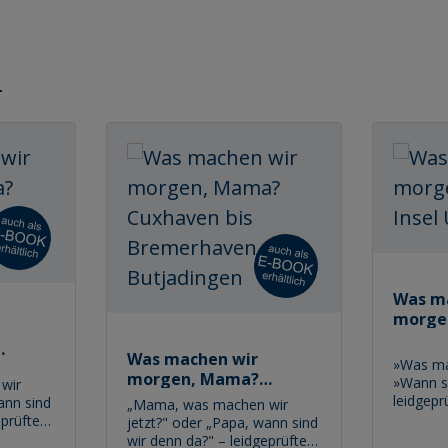
Was m
morge
Used
Was machen wir
»Was ma
ingst
morgen, Mama?
»Wann s
wir
Cuxhaven bis
leidgepr
ann sind
„Mama, was machen wir
Bremerhaven &
Lied von
eprüfte
jetzt?" oder „Papa, wann sind
Urlaubse
Butjadingen
n können
wir denn da?" – leidgeprüfte