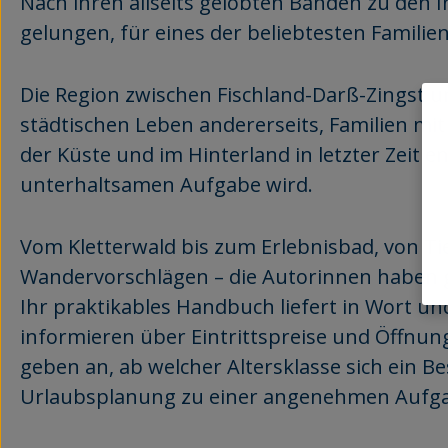
Nach ihren allseits gelobten Bänden zu den I
gelungen, für eines der beliebtesten Famili
Die Region zwischen Fischland-Darß-Zingst u
städtischen Leben andererseits, Familien mi
der Küste und im Hinterland in letzter Zeit 
unterhaltsamen Aufgabe wird.
Vom Kletterwald bis zum Erlebnisbad, von Tie
Wandervorschlägen – die Autorinnen haben 
Ihr praktikables Handbuch liefert in Wort und
informieren über Eintrittspreise und Öffnun
geben an, ab welcher Altersklasse sich ein B
Urlaubsplanung zu einer angenehmen Aufg