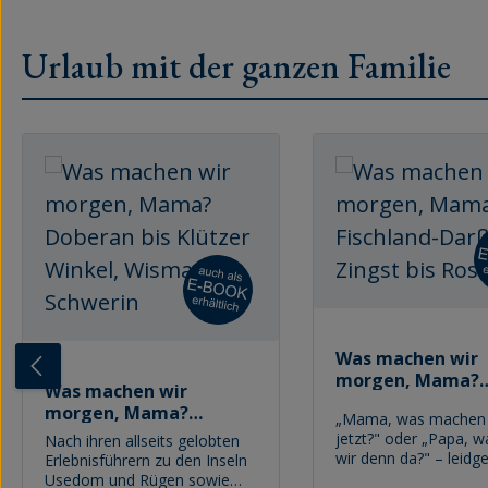
Urlaub mit der ganzen Familie
Produktgalerie überspringen
Was machen wir
morgen, Mama?
Was machen wir
Fischland-Darß-Z
morgen, Mama?
„Mama, was machen 
bis Rostock
Doberan bis Klützer
jetzt?" oder „Papa, w
Nach ihren allseits gelobten
Winkel, Wismar,
wir denn da?" – leidg
Erlebnisführern zu den Inseln
Schwerin
Eltern und Großelter
Usedom und Rügen sowie