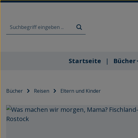
m Hauptinhalt springen
Zur Suche springen
Zur Hauptnavigation springen
Startseite
Bücher
Bücher
Reisen
Eltern und Kinder
Bildergalerie überspringen