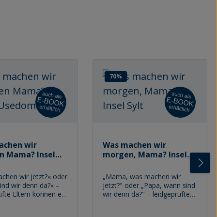
70
%
achen wir
Was machen wir
n Mama? Insel
morgen, Mama? Insel
om
Sylt
chen wir jetzt?« oder
„Mama, was machen wir
ind wir denn da?« –
jetzt?" oder „Papa, wann sind
üfte Eltern können ein
wir denn da?" – leidgeprüfte
 solchen
Eltern und Großeltern können
instiegen der
ein Lied von diesen und