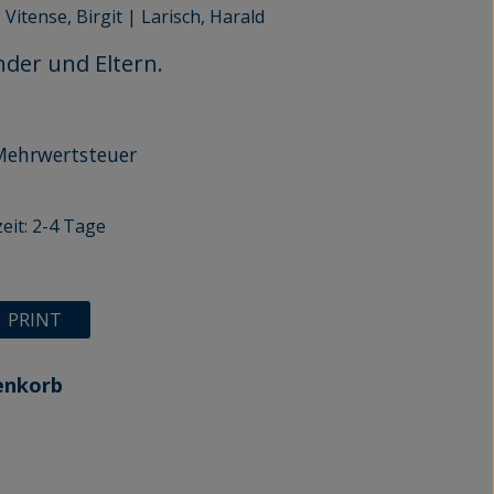
|
Vitense, Birgit
|
Larisch, Harald
nder und Eltern.
r Mehrwertsteuer
eit: 2-4 Tage
n
PRINT
enkorb