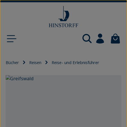
Zum Hauptinhalt springen
Waren
Bücher
Reisen
Reise- und Erlebnisführer
Bildergalerie überspringen