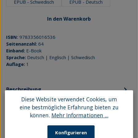
EPUB - Schwedisch
EPUB - Deutsch
In den Warenkorb
ISBN:
9783356016536
Seitenanzahl:
64
Einband:
E-Book
Sprache:
Deutsch | Englisch | Schwedisch
Auflage:
1
Beschreibung
Diese Website verwendet Cookies, um
Greifswald ist weit mehr als ein attraktiver
Universitätsstandort nahe der vorpommerschen
eine bestmögliche Erfahrung bieten zu
Ostseeküste. Kulturelle Anregungen…
Mehr
können.
Mehr Informationen ...
Bewertungen
Konfigurieren
Leseprobe