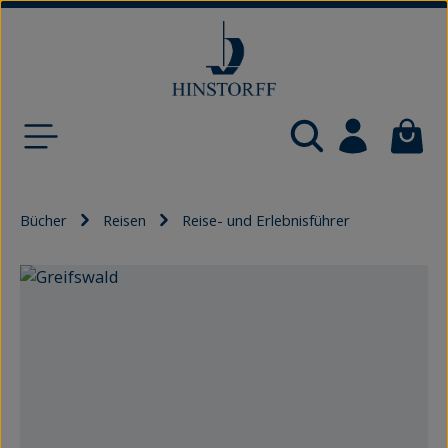
Zum Hauptinhalt springen
Waren
Bücher
Reisen
Reise- und Erlebnisführer
Bildergalerie überspringen