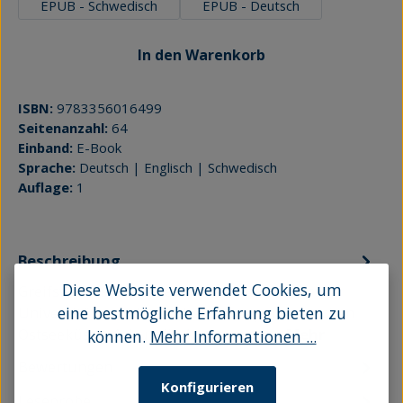
EPUB - Schwedisch
EPUB - Deutsch
In den Warenkorb
ISBN:
9783356016499
Seitenanzahl:
64
Einband:
E-Book
Sprache:
Deutsch | Englisch | Schwedisch
Auflage:
1
Beschreibung
Diese Website verwendet Cookies, um
Greifswald ist weit mehr als ein attraktiver
Universitätsstandort nahe der vorpommerschen
eine bestmögliche Erfahrung bieten zu
Ostseeküste. Kulturelle Anregungen…
Mehr
können.
Mehr Informationen ...
Bewertungen
Konfigurieren
Leseprobe