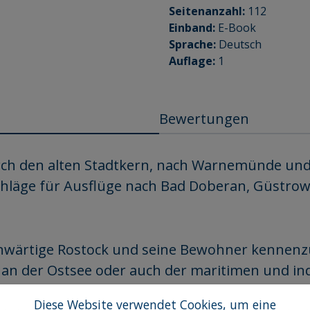
Seitenanzahl:
112
Einband:
E-Book
Sprache:
Deutsch
Auflage:
1
Bewertungen
ch den alten Stadtkern, nach Warnemünde und in
chläge für Ausflüge nach Bad Doberan, Güstrow
egenwärtige Rostock und seine Bewohner kennenz
an der Ostsee oder auch der maritimen und ind
Diese Website verwendet Cookies, um eine