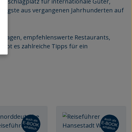
 Umschlagplatz für internationale Güter,
Wichtigste aus vergangenen Jahrhunderten auf
reislagen, empfehlenswerte Restaurants,
ibt es zahlreiche Tipps für ein