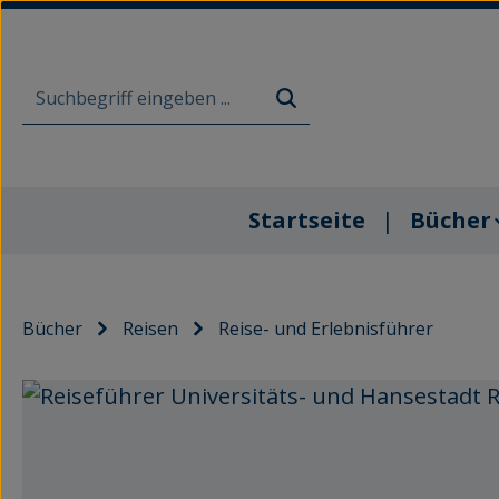
m Hauptinhalt springen
Zur Suche springen
Zur Hauptnavigation springen
Startseite
Bücher
Bücher
Reisen
Reise- und Erlebnisführer
Bildergalerie überspringen