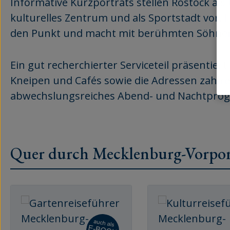
Informative Kurzporträts stellen Rostock als 
kulturelles Zentrum und als Sportstadt vor.
den Punkt und macht mit berühmten Söhnen
Ein gut recherchierter Serviceteil präsentie
Kneipen und Cafés sowie die Adressen zahlrei
abwechslungsreiches Abend- und Nachtpro
Quer durch Mecklenburg-Vorp
Produktgalerie überspringen