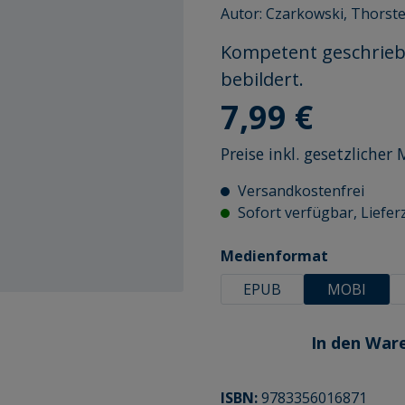
Autor:
Czarkowski, Thorst
Kompetent geschriebe
bebildert.
Regulärer Preis:
7,99 €
Preise inkl. gesetzliche
Versandkostenfrei
Sofort verfügbar, Lieferz
auswähle
Medienformat
EPUB
MOBI
In den War
ISBN:
9783356016871