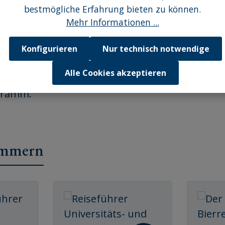
Universitätssitz, Standort maritimer Industrie,
bestmögliche Erfahrung bieten zu können.
 Ein Überblick zur Stadtgeschichte bringt das 
Mehr Informationen ...
 und Töchtern der Stadt bekannt.
Konfigurieren
Nur technisch notwendige
rt passende Unterkünfte in unterschiedlichen P
Alle Cookies akzeptieren
cher Kultur- und Freizeiteinrichtungen. Zudem g
gramm.
ommern