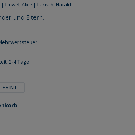
|
Düwel, Alice
|
Larisch, Harald
nder und Eltern.
r Mehrwertsteuer
eit: 2-4 Tage
n
PRINT
enkorb