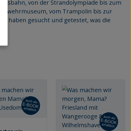
 Crossbahn, von der Strandolympiade bis zum
m Feuerwehrmuseum, vom Trampolin bis zur
en haben gesucht und getestet, was die