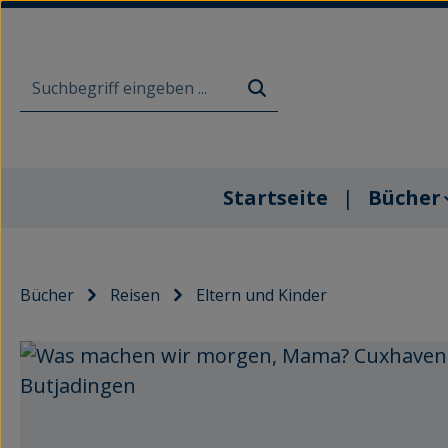
m Hauptinhalt springen
Zur Suche springen
Zur Hauptnavigation springen
Startseite
Bücher
Bücher
Reisen
Eltern und Kinder
Bildergalerie überspringen