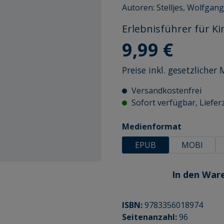
Autoren:
Stelljes, Wolfgang
Erlebnisführer für Ki
Regulärer Preis:
9,99 €
Preise inkl. gesetzliche
Versandkostenfrei
Sofort verfügbar, Lieferz
auswähle
Medienformat
EPUB
MOBI
In den War
ISBN:
9783356018974
Seitenanzahl:
96