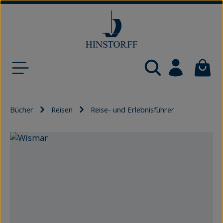
Zum Hauptinhalt springen
Waren
Bücher
Reisen
Reise- und Erlebnisführer
Bildergalerie überspringen