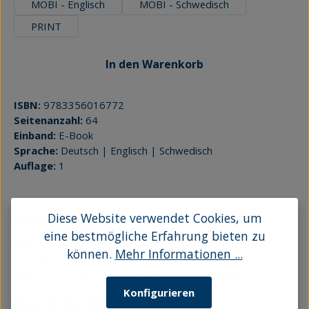
MOBI - Englisch
MOBI - Schwedisch
PRINT
In den Warenkorb
ISBN:
9783356016772
Seitenanzahl:
64
Einband:
E-Book
Sprache:
Deutsch | Englisch | Schwedisch
Auflage:
1
Diese Website verwendet Cookies, um
Beschreibung
eine bestmögliche Erfahrung bieten zu
Eine versierte junge Journalistin stellt eine Stadt
können.
Mehr Informationen ...
vor, die sie mindestens so gut wie ihre
Westentasche kennt. Wismar, nord…
Mehr
Konfigurieren
Bewertungen
1