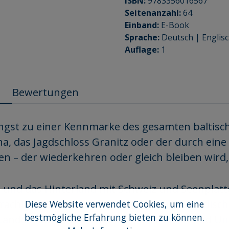
ISBN:
9783356016567
Seitenanzahl:
64
Einband:
E-Book
Sprache:
Deutsch | Englis
Auflage:
1
Bewertungen
ngst zu einer Kennmarke des gesamten baltisc
na, das Jagdschloss Granitz oder der durch ei
 – der wiederkehren oder gleich bleiben wird, 
d das Hinterland mit Schweiz und Seenplatte 
rachige, sondern zunehmend auch ausländische
Diese Website verwendet Cookies, um eine
bestmögliche Erfahrung bieten zu können.
ndeshauptstadt Schwerin, die Hanse- und Unive