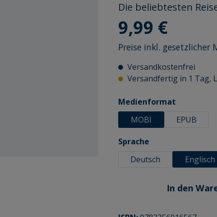
Die beliebtesten Rei
Regulärer Preis:
9,99 €
Preise inkl. gesetzliche
Versandkostenfrei
Versandfertig in 1 Tag, L
auswähle
Medienformat
MOBI
EPUB
auswählen
Sprache
Deutsch
Englisch
In den War