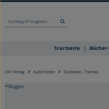
m Hauptinhalt springen
Zur Suche springen
Zur Hauptnavigation springen
Startseite
Bücher
Der Verlag
Autor:innen
Grundner, Thomas
Bildergalerie überspringen