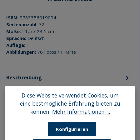
ISBN:
9783356019094
Seitenanzahl:
72
Maße:
21,5 x 24,5 cm
Sprache:
Deutsch
Auflage:
1
Abbildungen:
76 Fotos / 1 Karte
Beschreibung
Das Havelland gehört zu den beliebtesten Freizeit-
Diese Website verwendet Cookies, um
und Wohnregionen in Deutschland. In Reichweite
der Metropole Berlin und d…
Mehr
eine bestmögliche Erfahrung bieten zu
können.
Mehr Informationen ...
Bewertungen
Auszeichnungen/Pressestimmen
Konfigurieren
Leseprobe