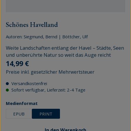
Schönes Havelland
Autoren:
Siegmund, Bernd
|
Böttcher, Ulf
Weite Landschaften entlang der Havel – Städte, Seen
und unberührte Natur so weit das Auge reicht
Regulärer Preis:
14,99 €
Preise inkl. gesetzlicher Mehrwertsteuer
Versandkostenfrei
Sofort verfügbar, Lieferzeit: 2-4 Tage
auswählen
Medienformat
EPUB
PRINT
In den Warenkorb