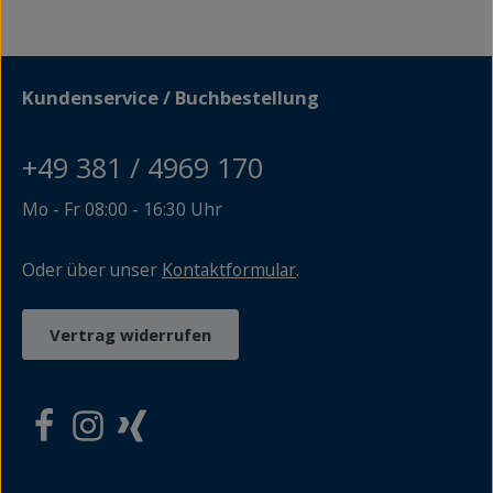
ihnen eigenen Architektur; oder aber das oft stille
Hinterland, die Mecklenburger Seenplatte etwa, die
Region um Feldberg oder um die Hauptstadt Schwerin.
Auch Kulturtouristen finden zahlreiche besuchenswerte
Orte: die Barlachstadt Güstrow zum Beispiel, die
Kundenservice / Buchbestellung
Welterbestädte Stralsund und Wismar, die Reuterstadt
Stavenhagen, Schlösser, Gartenanlagen, Museen und
nicht zuletzt die Spuren der Romantiker in Vorpommern.
+49 381 / 4969 170
In handlicher, unterhaltsamer und anschaulicher Form
macht der Band von Wolf Karge und Thomas Grundner
Lust auf Mecklenburg-Vorpommern, auf das Erlebnis
Mo - Fr 08:00 - 16:30 Uhr
Natur und Kultur.
Oder über unser
Kontaktformular
.
Vertrag widerrufen