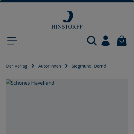
Zum Hauptinhalt springen
Waren
Der Verlag
Autor:innen
Siegmund, Bernd
Bildergalerie überspringen