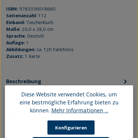
ISBN:
9783356018660
Seitenanzahl:
112
Einband:
Taschenbuch
Maße:
20,0 x 28,0 cm
Sprache:
Deutsch
Auflage:
1
Abbildungen:
ca. 120 Farbfotos
Zusatz:
1 Karte
Beschreibung
Eine Region wie diese ist unvergleichlich in
Diese Website verwendet Cookies, um
Deutschland: Vorpommern – mit seinen
eine bestmögliche Erfahrung bieten zu
berühmten Inseln Usedom, Rügen und Hiddens…
können.
Mehr Informationen ...
Mehr
Bewertungen
Konfigurieren
Leseprobe